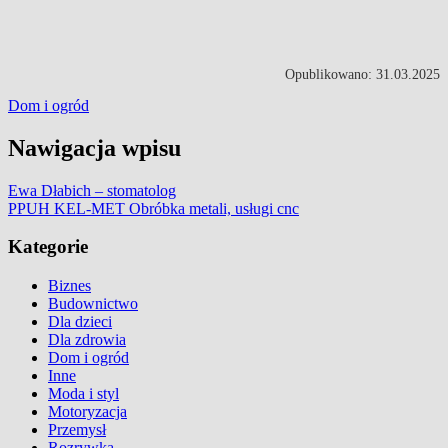
Opublikowano: 31.03.2025
Dom i ogród
Nawigacja wpisu
Ewa Dłabich – stomatolog
PPUH KEL-MET Obróbka metali, usługi cnc
Kategorie
Biznes
Budownictwo
Dla dzieci
Dla zdrowia
Dom i ogród
Inne
Moda i styl
Motoryzacja
Przemysł
Rozrywka