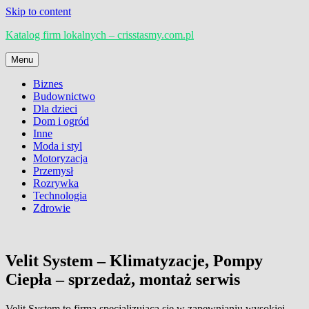
Skip to content
Katalog firm lokalnych – crisstasmy.com.pl
Menu
Biznes
Budownictwo
Dla dzieci
Dom i ogród
Inne
Moda i styl
Motoryzacja
Przemysł
Rozrywka
Technologia
Zdrowie
Velit System – Klimatyzacje, Pompy
Ciepła – sprzedaż, montaż serwis
Velit System to firma specjalizująca się w zapewnianiu wysokiej